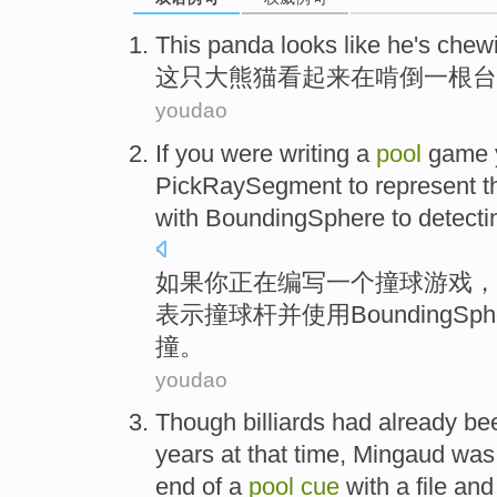
This
panda
looks like
he's chew
这
只大熊猫
看起来
在
啃
倒
一
根台
youdao
If
you
were writing
a
pool
game
PickRaySegment
to
represent
t
with
BoundingSphere to
detect
如果
你
正在
编写
一个
撞球
游戏
，
表示
撞
球杆
并
使用
BoundingSph
撞
。
youdao
Though
billiards
had
already be
years
at that
time
,
Mingaud
was
end
of
a
pool
cue
with
a
file
and