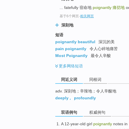
top
... fatefully 宿命地
poignantly
痛切地
o
基于6个网页
-
相关网页
深刻地
短语
poignantly beautiful
深沉的美
pain poignantly
令人心碎地痛苦
Most Poignantly
最令人辛酸
更多
网络短语
同近义词
同根词
adv. 深刻地；辛辣地；令人辛酸地
deeply
,
profoundly
双语例句
权威例句
A
12-year-old
girl
poignantly
notes
in