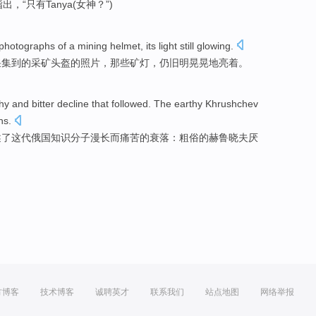
指出
，“
只有
Tanya
(女神？”)
photographs
of
a
mining
helmet
, its light
still
glowing
.
采集到
的
采矿
头盔
的
照片
，那些矿灯，
仍旧
明晃晃地亮着。
hy
and
bitter
decline
that
followed. The
earthy
Khrushchev
ns
.
述
了
这
代俄国
知识分子
漫长
而
痛苦
的
衰落
：
粗俗
的赫鲁晓夫厌
方博客
技术博客
诚聘英才
联系我们
站点地图
网络举报