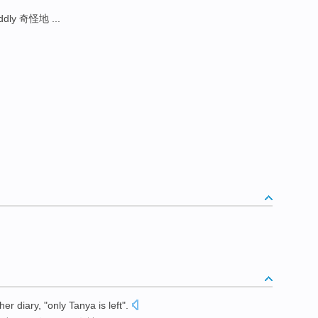
ddly 奇怪地 ...
her
diary
, "
only
Tanya is left
".