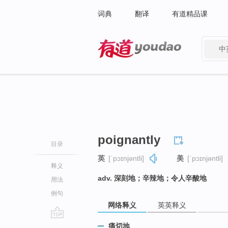
词典
翻译
有道精品课
中
有道 - 网易旗下搜索
poignantly
目录
英
[ˈpɔɪnjəntli]
美
[ˈpɔɪnjəntli]
释义
adv. 深刻地；辛辣地；令人辛酸地
用法
例句
网络释义
英英释义
go
痛切地