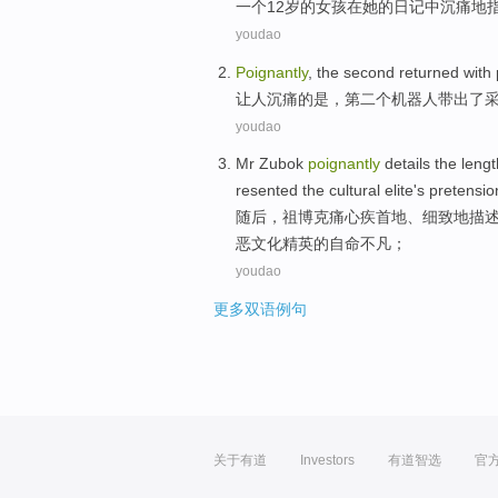
一个
12岁
的
女孩
在
她
的
日记中
沉痛地
youdao
Poignantly
,
the
second returned with
让人
沉痛
的是
，第二个机器人带出了
youdao
Mr Zubok
poignantly
details
the
lengt
resented the
cultural
elite
's
pretensio
随后，祖
博克
痛心疾首地、细致地描
恶
文化
精英
的自命不凡；
youdao
更多双语例句
关于有道
Investors
有道智选
官