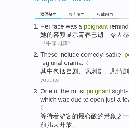
双语例句
原声例句
权威例句
Her
face
was
a
poignant
remind
她
的
容颜
显示青春已逝，
令人
感
《牛津词典》
These
include
comedy
,
satire
,
p
regional
drama.
其中
包括
喜剧
、
讽刺剧
、
悲情
剧
youdao
One
of the
most
poignant
sights
which
was due to
open
just a f
等待着
游客
的
最
心酸
的
景象
之一
前
几天
开放
。