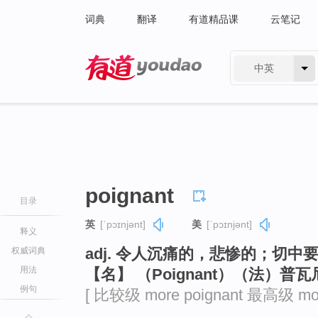
词典
翻译
有道精品课
云笔记
中英
有道 - 网易旗下搜索
poignant
目录
英
[ˈpɔɪnjənt]
美
[ˈpɔɪnjənt]
释义
adj. 令人沉痛的，悲惨的；切中
权威词典
用法
【名】 （Poignant）（法）普
例句
[ 比较级 more poignant 最高级 most