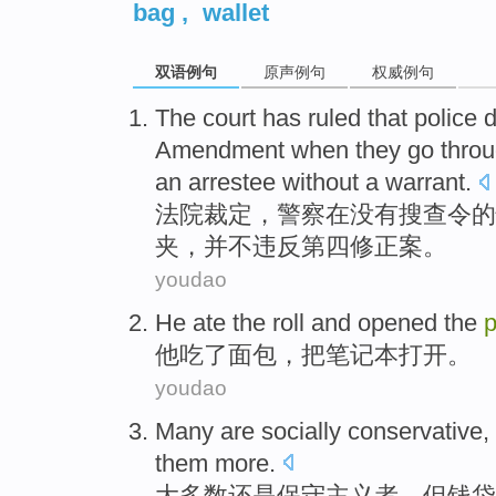
bag
,
wallet
双语例句
原声例句
权威例句
The court
has ruled
that
police
d
Amendment
when they go thro
an arrestee
without
a
warrant
.
法院
裁定
，
警察
在没有
搜查
令
的
夹
，
并不
违反
第四
修正案
。
youdao
He
ate
the
roll
and
opened the
他
吃
了
面包
，
把
笔记本打开。
youdao
Many
are socially
conservative,
them
more.
大多数
还是
保守主义者，
但
钱袋