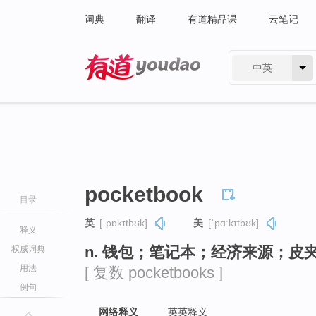
词典
翻译
有道精品课
云笔记
中英
有道 - 网易旗下搜索
pocketbook
目录
英
[ˈpɒkɪtbʊk]
美
[ˈpɑːkɪtbʊk]
释义
n. 钱包；笔记本；经济来源；皮
权威词典
用法
[ 复数 pocketbooks ]
例句
网络释义
英英释义