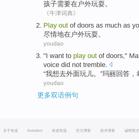
孩子
需要
在
户外
玩耍
。
《牛津词典》
Play
out
of
doors
as much as you
尽情地在
户外
玩耍
。
youdao
"
I
want
to
play
out
of
doors
,"
Ma
voice
did not
tremble
.
“
我
想
去
外面
玩儿
。”
玛丽
回答
，
youdao
更多双语例句
关于有道
Investors
有道智选
官方博客
技术博客
诚聘英