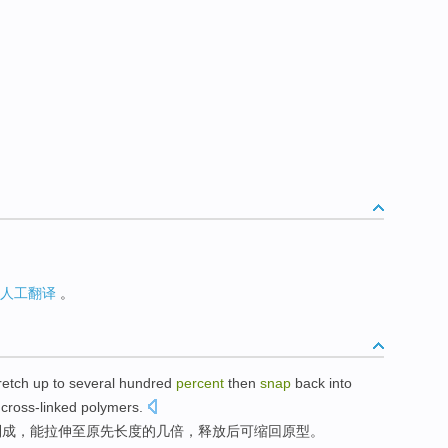
人工翻译
。
retch
up to
several
hundred
percent
then
snap
back into
cross-linked polymers
.
制成
，
能
拉伸至
原先长度的
几
倍，释放
后
可缩回原型。