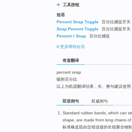
工具按钮
top
短语
Percent Snap Toggle
百分比捕捉开关
Snap Percent Toggle
百分比捕捉开关
Percent t Snap
百分比捕捉
更多
网络短语
有道翻译
percent snap
吸附百分比
以上为机器翻译结果，长、整句建议使用
双语例句
权威例句
Standard
rubber
bands, which
can
st
shape, are
made
from
long
chains
of
标准
橡皮筋
由交错连接
的
长
链
聚合物