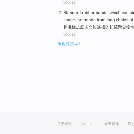
youdao
Standard
rubber
bands, which
can
st
shape, are
made
from
long
chains
of
标准
橡皮筋
由
交错
连接
的
长
链
聚合物
youdao
更多双语例句
关于有道
Investors
有道智选
官