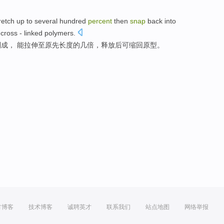
retch
up to
several
hundred
percent
then
snap
back into
cross -
linked
polymers
.
制成
，
能
拉伸
至原先长度的
几
倍，释放
后
可缩回原型。
方博客
技术博客
诚聘英才
联系我们
站点地图
网络举报