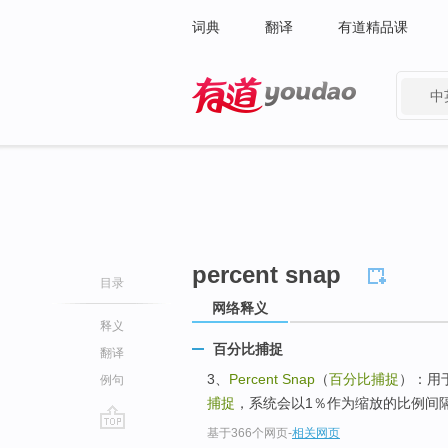
词典
翻译
有道精品课
中
有道 - 网易旗下搜索
percent snap
目录
网络释义
释义
百分比捕捉
翻译
3、
Percent Snap
（
百分比捕捉
）：用
例句
捕捉
，系统会以1％作为缩放的比例间隔
基于366个网页
-
相关网页
go