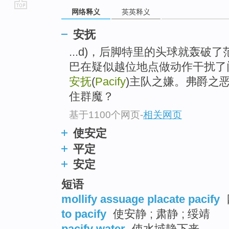
网络释义
英英释义
go
top
安抚
...d)，后脚特里的头球就轰
巴在疑似越位地点做动作干扰了
安抚
(
Pacify
)主队之嫌。弗爵之
住群魔？
基于1100个网页
-
相关网页
使安定
平定
安定
短语
mollify assuage placate pacify
to pacify
使安静 ; 肃静 ; 绥靖
pacify water
使水域静下来