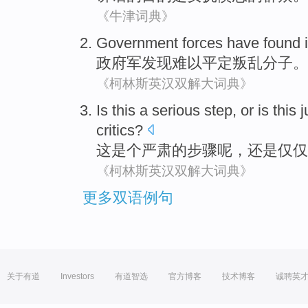
《牛津词典》
Government forces have
found
政府军
发现
难以
平定
叛乱
分子。
《柯林斯英汉双解大词典》
Is
this
a serious
step
,
or is
this j
critics
?
这
是个
严肃的
步骤
呢，
还是
仅仅
《柯林斯英汉双解大词典》
更多双语例句
关于有道
Investors
有道智选
官方博客
技术博客
诚聘英