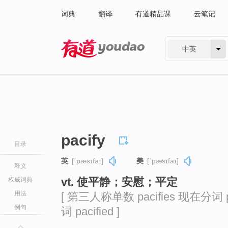
词典
翻译
有道精品课
云笔记
中英
有道 - 网易旗下搜索
pacify
目录
英
[ˈpæsɪfaɪ]
美
[ˈpæsɪfaɪ]
释义
vt. 使平静；安慰；平定
权威词典
用法
[ 第三人称单数 pacifies 现在分词 pa
例句
词 pacified ]