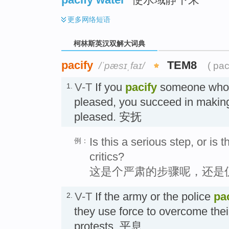
更多
网络短语
柯林斯英汉双解大词典
pacify
TEM8
/ˈpæsɪˌfaɪ/
( pac
V-T
If you
pacify
someone who i
1.
pleased, you succeed in makin
pleased. 安抚
Is this a serious step, or is 
例：
critics?
这是个严肃的步骤呢，还是
V-T
If the army or the police
pa
2.
they use force to overcome thei
protests. 平息