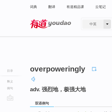
词典
翻译
有道精品课
云笔记
中英
有道 - 网易旗下搜索
overpoweringly
目录
释义
adv. 强烈地，极强大地
例句
双语例句
go
top