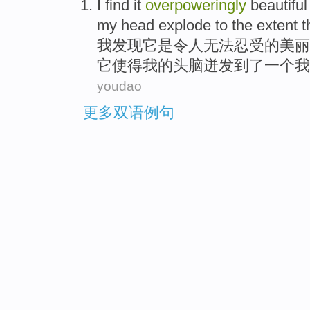
I
find
it
overpoweringly
beautiful
my
head
explode
to the
extent
t
我
发现
它
是令人无法
忍受
的美丽
它
使得
我
的
头脑
迸发
到了一个我
youdao
更多双语例句