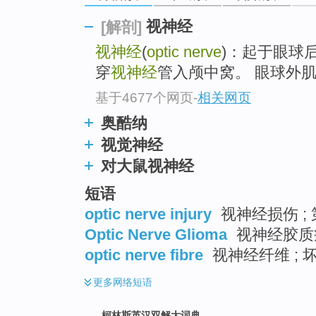
go
top
视神经
[解剖]
视神经
(
optic nerve
)：起于眼球
穿
视神经
管入颅中窝。 眼球外
基于4677个网页
-
相关网页
奥酷纳
视觉神经
对大鼠视神经
短语
optic nerve injury
视神经损伤 ;
Optic Nerve Glioma
视神经胶质
optic nerve fibre
视神经纤维 ; 
更多
网络短语
柯林斯英汉双解大词典