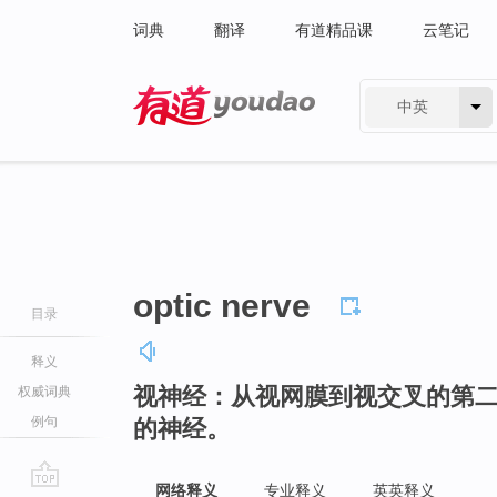
词典
翻译
有道精品课
云笔记
中英
有道 - 网易旗下搜索
optic nerve
目录
释义
视神经：从视网膜到视交叉的第
权威词典
例句
的神经。
网络释义
专业释义
英英释义