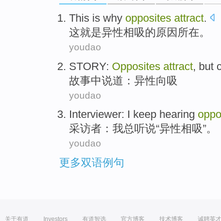
This
is
why
opposites
attract
.
这
就是
异性
相吸的
原因
所在。
youdao
STORY
:
Opposites
attract
, but 
故事
中说道：
异性
向吸
youdao
Interviewer
:
I
keep
hearing
oppo
采访者
：
我
总
听说
“
异性
相
吸
”。
youdao
更多双语例句
关于有道
Investors
有道智选
官方博客
技术博客
诚聘英