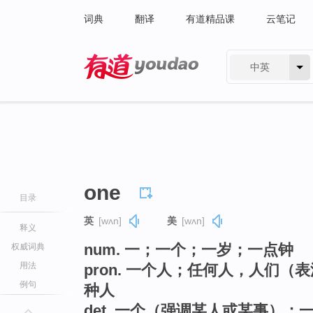
词典
翻译
有道精品课
云笔记
中英
有道 - 网易旗下搜索
one
目录
英
[wʌn]
美
[wʌn]
释义
num. 一；一个；一岁；一点钟
权威词典
用法
pron. 一个人；任何人，人们
例句
种人
det. 一个（强调某人或某事）