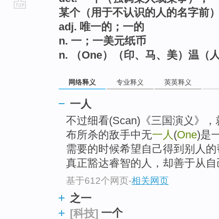
某个（用于不认识的人的名字前
go
adj. 唯一的；一的
top
n. 一；一美元纸币
n. （One）（印、马、美）温（
网络释义
专业释义
英英释义
一人
不过细看(Scan)《三国演义
布所杀的敌手中无
一人
(
One
)是
需要的时候希望自己得到别人的
真正豁达睿智的人，却善于从自己
基于612个网页
-
相关网页
之一
一个
[科技]