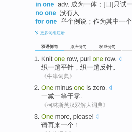
in one
adv. 成为一体；[口]只试
no one
没有人
for one
举个例说；作为其中一个
更多
词组短语
双语例句
原声例句
权威例句
Knit
one
row, purl
one
row.
织
一
趟平针，织一趟反针。
《牛津词典》
One
minus
one
is zero
.
一
减
一
等于
零。
《柯林斯英汉双解大词典》
One
more,
please
!
请再来
一个
！