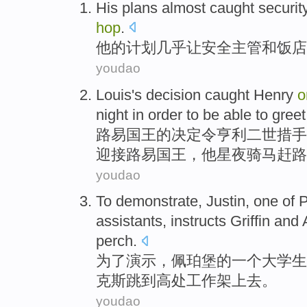
His
plans
almost
caught
securit
hop
.
他
的
计划
几乎
让
安全
主管
和
饭店
youdao
Louis
's
decision
caught
Henry
night
in order to
be able to
greet
路易
国王的
决定
令
亨利二世
措手
迎接
路易国王，
他
星夜骑马赶路
youdao
To
demonstrate
, Justin,
one
of
P
assistants
,
instructs
Griffin
and
perch.
为了
演示
，佩
珀
堡
的
一个
大学生
克斯
跳到高处工作架上去。
youdao