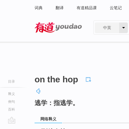
词典
翻译
有道精品课
云笔记
中英
有道 - 网易旗下搜索
on the hop
目录
释义
逃学：指逃学。
例句
百科
网络释义
go