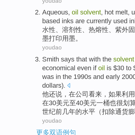
youdao
Aqueous
,
oil
solvent
,
hot melt
,
u
based
inks
are
currently
used in
水性
、
溶剂
性、
热熔
性、
紫外
固
墨
打印
用墨
。
youdao
Smith
says
that
with
the
solvent
economical
even if
oil
is $
30
to 
was
in
the
1990
s
and
early 2000
dollars).
他
还
说
，
在
公司看来，
如果
利用
在
30
美元至
40
美元一
桶
也
很
划
世纪前几年的水平（
扣除
通货膨
youdao
更多双语例句