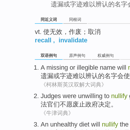
遗漏或字迹难以辨认的名字
同近义词
同根词
vt. 使无效，作废；取消
recall
,
invalidate
双语例句
原声例句
权威例句
A missing
or
illegible
name
will
遗漏
或
字迹难以辨认的
名字
会
使
《柯林斯英汉双解大词典》
Judges
were
unwilling to
nullify
法官
们不
愿
废止
政府
决定。
《牛津词典》
An unhealthy
diet
will
nullify
th