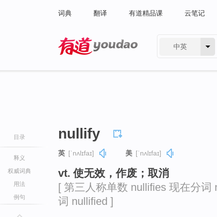
词典
翻译
有道精品课
云笔记
中英
有道 - 网易旗下搜索
nullify
目录
英
[ˈnʌlɪfaɪ]
美
[ˈnʌlɪfaɪ]
释义
vt. 使无效，作废；取消
权威词典
用法
[ 第三人称单数 nullifies 现在分词 nu
例句
词 nullified ]