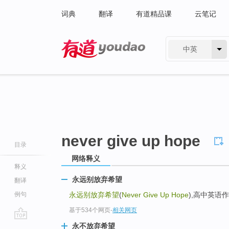
词典
翻译
有道精品课
云笔记
中英
有道 - 网易旗下搜索
never give up hope
目录
网络释义
释义
永远别放弃希望
翻译
例句
永远别放弃希望
(
Never Give Up Hope
),高中英语作
基于534个网页
-
相关网页
go
永不放弃希望