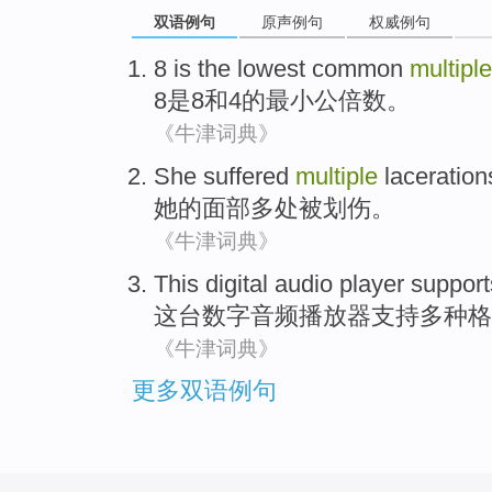
双语例句
原声例句
权威例句
8
is
the lowest
common
multiple
8
是
8
和
4
的
最小
公倍数。
《牛津词典》
She
suffered
multiple
laceration
她
的
面部
多
处被划伤。
《牛津词典》
This
digital
audio
player
support
这
台数字
音频
播放器
支持
多种
格
《牛津词典》
更多双语例句