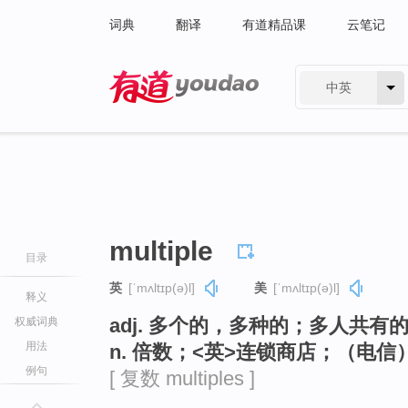
词典
翻译
有道精品课
云笔记
中英
有道 - 网易旗下搜索
multiple
目录
英
[ˈmʌltɪp(ə)l]
美
[ˈmʌltɪp(ə)l]
释义
adj. 多个的，多种的；多人共
权威词典
用法
n. 倍数；<英>连锁商店；（电
例句
[ 复数 multiples ]