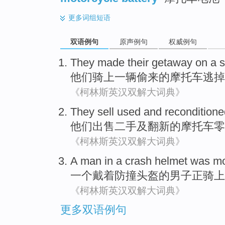
更多
词组短语
双语例句
原声例句
权威例句
They
made
their getaway
on
a
s
他们
骑
上
一
辆
偷
来的
摩托车逃掉
《柯林斯英汉双解大词典》
They
sell
used
and reconditione
他们
出售
二手
及
翻新的
摩托车
零
《柯林斯英汉双解大词典》
A
man
in a
crash
helmet
was mo
一
个戴着
防撞
头盔
的
男子
正
骑上
《柯林斯英汉双解大词典》
更多双语例句