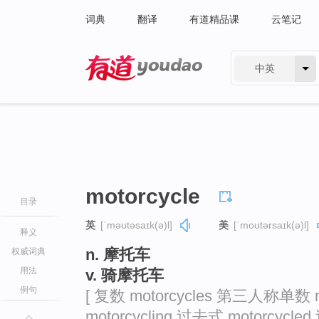
词典
翻译
有道精品课
云笔记
中英
有道 - 网易旗下搜索
motorcycle
目录
英
[ˈməʊtəsaɪk(ə)l]
美
[ˈmoʊtərsaɪk(ə)l]
释义
n. 摩托车
权威词典
用法
v. 骑摩托车
例句
[ 复数 motorcycles 第三人称单数 
motorcycling 过去式 motorcycled