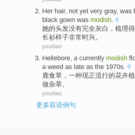
Her
hair
,
not yet
very
gray
, was 
black
gown
was
modish
.
她
的头发
没有
完全
灰白
，梳理得
长衫
样子非常时兴。
youdao
Hellebore
,
a
currently
modish
fl
a
weed
as late as the 1970
s
.
鹿
食草
，
一种
现
正流行的
花卉
植
做
杂草
。
youdao
更多双语例句