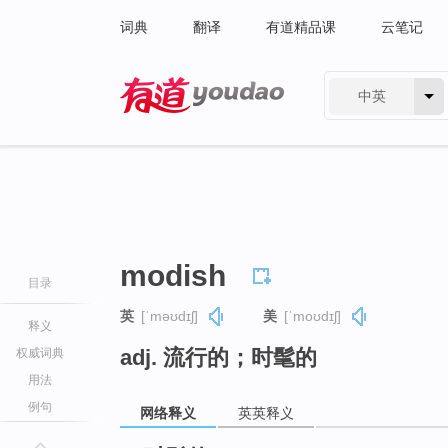
词典
翻译
有道精品课
云笔记
中英
有道 - 网易旗下搜索
modish
目录
英
[ˈməʊdɪʃ]
美
[ˈmoʊdɪʃ]
释义
adj. 流行的；时髦的
权威词典
用法
例句
网络释义
英英释义