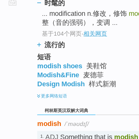
时髦的
go
... modification n.修改，修饰
mo
top
整（音的强弱），变调 ...
基于104个网页
-
相关网页
流行的
短语
modish shoes
美鞋馆
Modish&Fine
麦德菲
Design Modish
样式新潮
更多
网络短语
柯林斯英汉双解大词典
modish
/ˈməʊdɪʃ/
ADJ
Something that is
modish
1.