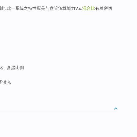
 因此,此一系统之特性应是与盘管负载能力V.s.
混合比
有着密切
 ; 含湿比例
分子激光