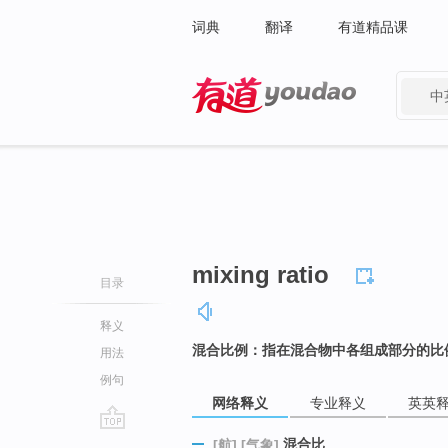
词典
翻译
有道精品课
中
有道 - 网易旗下搜索
mixing ratio
目录
释义
混合比例：指在混合物中各组成部分的比
用法
例句
网络释义
专业释义
英英
go
混合比
[航]
[气象]