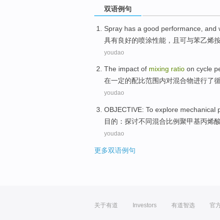
双语例句
Spray
has a
good
performance
,
and
具有
良好
的
喷涂
性能
，且可
与
苯乙烯
youdao
The impact
of
mixing
ratio
on
cycle
p
在一定
的
配比
范围内
对
混合物进行了
youdao
OBJECTIVE
:
To explore
mechanical
目的
：
探讨
不同
混合
比例
聚
甲基丙烯
youdao
更多双语例句
关于有道
Investors
有道智选
官