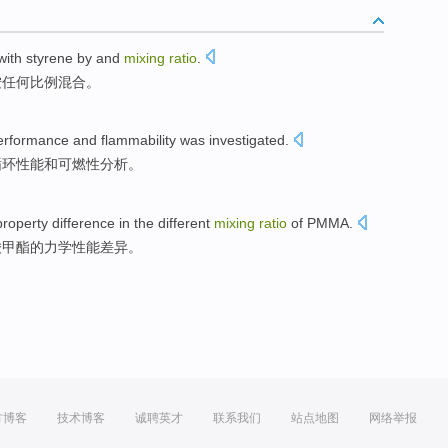
with
styrene
by and
mixing
ratio
.
按任何比例
混合
。
erformance
and
flammability was investigated
.
循环
性能
和
可燃性
分析。
property
difference in
the
different
mixing
ratio
of PMMA
.
酸甲酯的
力学
性能
差异
。
方博客
技术博客
诚聘英才
联系我们
站点地图
网络举报