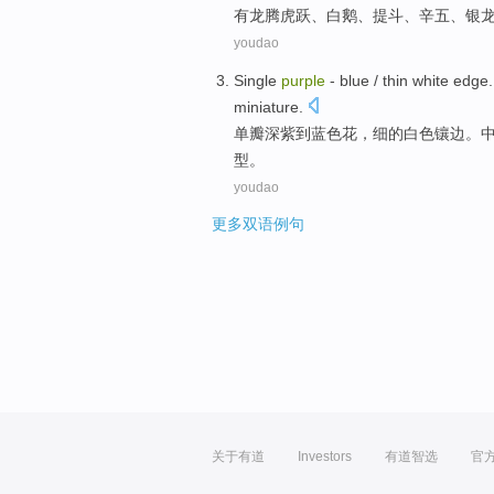
有
龙腾虎跃
、白鹅、提斗、辛五、银
youdao
Single
purple
-
blue
/
thin
white
edge
miniature
.
单瓣
深紫
到
蓝色
花，
细
的
白色
镶边
。
型
。
youdao
更多双语例句
关于有道
Investors
有道智选
官