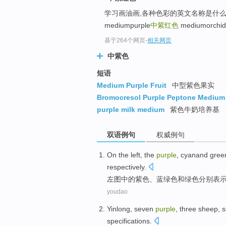
学习画油画,各种色彩的英文名称是什么? 需
mediumpurple
中紫红色
mediumorchi
基于264个网页
-
相关网页
中紫色
短语
Medium Purple Fruit
中型紫色果实
Bromocresol Purple Peptone Medium
purple milk medium
紫色牛奶培养基
双语例句
权威例句
On the left, the
purple
,
cyanand green
respectively
.
左图中的
紫色
、
蓝绿色
和
绿色
分别
表
youdao
Yinlong
,
seven
purple
,
three
sheep
,
s
specifications
.