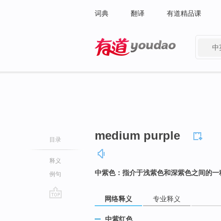
词典
翻译
有道精品课
中
有道 - 网易旗下搜索
medium purple
目录
释义
中紫色：指介于浅紫色和深紫色之间的一
例句
网络释义
专业释义
go
top
中紫红色