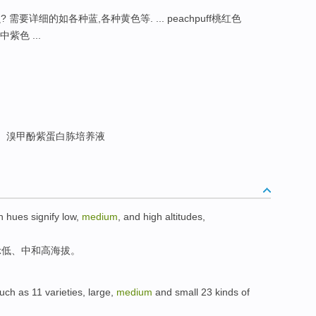
要详细的如各种蓝,各种黄色等. ... peachpuff桃红色
d中紫色 ...
溴甲酚紫蛋白胨培养液
 hues signify
low
,
medium
,
and
high
altitudes
,
示
低
、中和
高
海拔
。
uch as
11
varieties
,
large
,
medium
and
small
23
kinds of