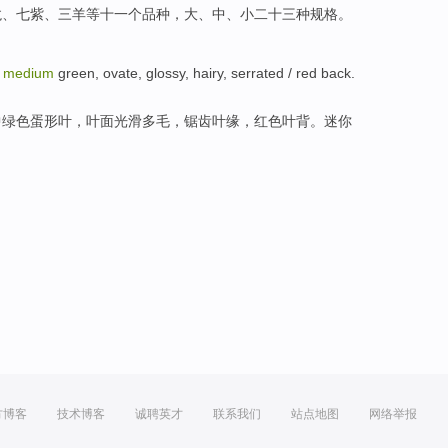
龙、
七
紫
、
三
羊
等
十一个
品种
，
大
、
中
、
小
二十三
种
规格
。
.
medium
green
,
ovate
,
glossy
,
hairy
,
serrated
/
red
back.
中
绿色
蛋形叶，
叶面
光滑
多毛
，
锯齿
叶缘，
红色
叶背。
迷你
方博客
技术博客
诚聘英才
联系我们
站点地图
网络举报