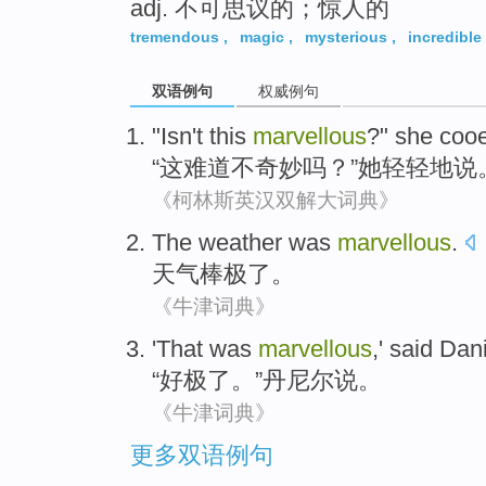
adj. 不可思议的；惊人的
tremendous
,
magic
,
mysterious
,
incredible
双语例句
权威例句
"
Isn't
this
marvellous
?"
she
coo
“
这
难道
不
奇妙
吗？”
她
轻轻地说
《柯林斯英汉双解大词典》
The weather
was
marvellous
.
天气
棒
极了。
《牛津词典》
'That
was
marvellous
,'
said
Dani
“好
极了
。”
丹尼尔
说
。
《牛津词典》
更多双语例句