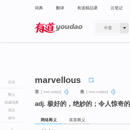
词典
翻译
有道精品课
云笔记
中英
有道 - 网易旗下搜索
marvellous
目录
英
[ˈmɑːvələs]
美
[ˈmɑːrvələs]
释义
adj. 极好的，绝妙的；令人惊奇
权威词典
用法
例句
网络释义
英英释义