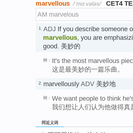
marvellous
CET4 T
/ˈmɑːvələs/
AM marvelous
ADJ
If you describe someone o
1.
marvellous
, you are emphasizi
good. 美妙的
It's the most marvellous pie
例：
这是最美妙的一篇乐曲。
marvellously
ADV
美妙地
2.
We want people to think he's
例：
我们想让人们认为他做得真
同近义词