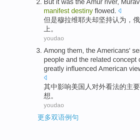
But
it was the
Amur
river, Mura
manifest
destiny
flowed
.
但是
穆拉维耶夫
却坚持认为
，
俄
上。
youdao
Among them
, the
Americans
' s
people and the related
concept
greatly
influenced
American
vie
其中
影响
美国人
对外
看法
的
主要
想
。
youdao
更多双语例句