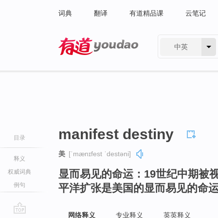
词典
翻译
有道精品课
云笔记
中英
有道 - 网易旗下搜索
manifest destiny
目录
美
[ˈmænɪfest ˈdestəni]
释义
显而易见的命运：19世纪中期被
权威词典
例句
平洋扩张是美国的显而易见的命
网络释义
专业释义
英英释义