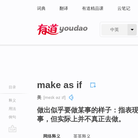
词典
翻译
有道精品课
云笔记
中英
有道 - 网易旗下搜索
make as if
目录
美
[meɪk əz ɪf]
释义
做出似乎要做某事的样子：指表
用法
例句
事，但实际上并不真正去做。
go
网络释义
英英释义