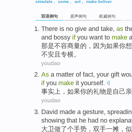
simulate
,
come
,
act
,
make beliver
双语例句
原声例句
权威例句
There
is
no give and take,
as
th
and bossy
if
you
want
to
make
那
是
不容商量的，
因为
如果
你
想
不安
且
专横。
youdao
As
a matter
of
fact
, your
gift
wou
if
you
make
it
yourself
.
事实上
，
如果
你
的
礼物
是
自己亲
youdao
David
made
a
gesture
,
spreadi
showing that
he
had no
explana
大卫
做
了个
手势
，
双手
一
摊
，
似