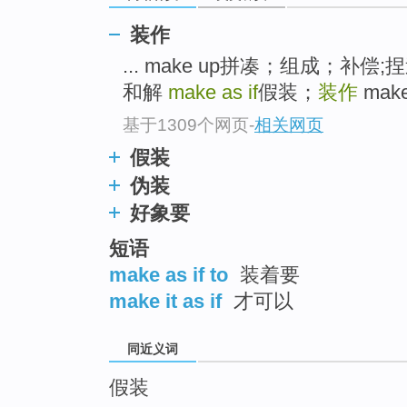
top
装作
... make up拼凑；组成；
和解
make as if
假装；
装作
mak
基于1309个网页
-
相关网页
假装
伪装
好象要
短语
make as if to
装着要
make it as if
才可以
同近义词
假装