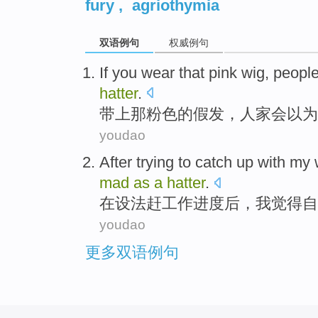
fury
,
agriothymia
双语例句
权威例句
If you wear
that
pink
wig
, peopl
hatter
.
带上
那
粉色的
假发
，人家
会
以为
youdao
After
trying to
catch up with my
mad
as
a
hatter
.
在
设法
赶
工作
进度后，
我
觉得
自
youdao
更多双语例句