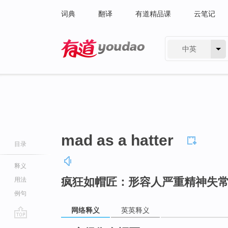
词典
翻译
有道精品课
云笔记
中英
有道 - 网易旗下搜索
mad as a hatter
目录
释义
疯狂如帽匠：形容人严重精神失
用法
例句
网络释义
英英释义
go