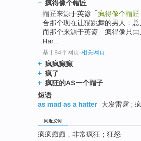
疯得像个帽匠
top
帽匠来源于英谚「
疯得像个帽匠
合那个现在让猫跳舞的男人；总
而那个来源于英谚「疯得像只㈢月的野兔
Har...
基于84个网页
-
相关网页
疯疯癫癫
疯了
疯狂的AS一个帽子
短语
as mad as a hatter
大发雷霆 ; 
同近义词
疯疯癫癫，非常疯狂；狂怒