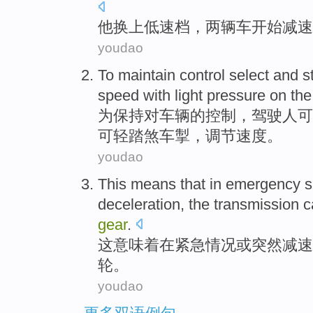
他
换上
低速
档
，
两
辆车
开始
减速
youdao
To
maintain
control
select
and
s
speed
with light
pressure on the 
为
保持
对车辆的
控制
，驾驶人可
可
轻
踏煞车掣，
调节
速度
。
youdao
This
means that
in
emergency
s
deceleration
, the
transmission
c
gear
.
这
意味着
在
紧急
情况
或
突然
减速
轮
。
youdao