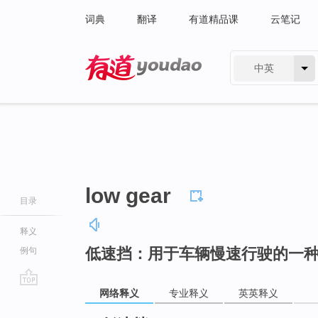
词典
翻译
有道精品课
云笔记
中英
有道 - 网易旗下搜索
low gear
目录
释义
低速挡：用于车辆慢速行驶的一
例句
网络释义
专业释义
英英释义
go
top