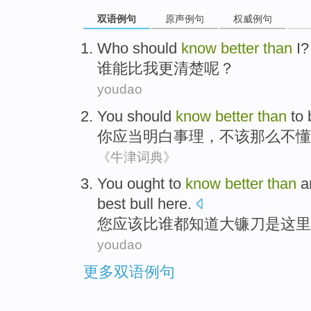
双语例句
原声例句
权威例句
Who
should
know
better
than
I
?
谁
能
比
我
更
清楚
呢？
youdao
You
should
know
better
than
to 
你
应当
明白
事理
，
不该
那么不懂
《牛津词典》
You
ought to
know
better
than
a
best
bull
here
.
您
应该
比
谁都
知道
大镰刀
是
这里
youdao
更多双语例句