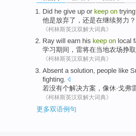
Did
he
give up
or
keep
on
trying
他
是
放弃
了，
还是
在
继续
努力
？
《柯林斯英汉双解大词典》
Ray
will
earn
his
keep
on
local
学习
期间
，
雷
将
在
当地
农场
挣
取
《柯林斯英汉双解大词典》
Absent
a
solution
,
people
like
S
fighting
.
若没有
个
解决方案
，
像
休
·
戈
弗
《柯林斯英汉双解大词典》
更多双语例句