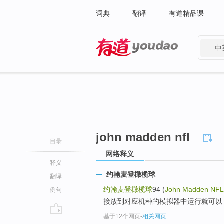
词典
翻译
有道精品课
中
有道 - 网易旗下搜索
john madden nfl
目录
网络释义
释义
约翰麦登橄榄球
翻译
约翰麦登橄榄球
94 (
John Madden NFL
例句
接放到对应机种的模拟器中运行就可以
基于12个网页
-
相关网页
go