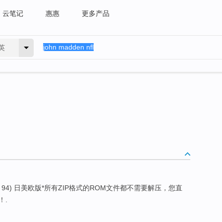
云笔记
惠惠
更多产品
英
94) 日美欧版*所有ZIP格式的ROM文件都不需要解压，您直
！.