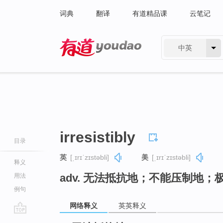
词典
翻译
有道精品课
云笔记
中英
有道 - 网易旗下搜索
irresistibly
目录
英
[ˌɪrɪˈzɪstəbli]
美
[ˌɪrɪˈzɪstəbli]
释义
adv. 无法抵抗地；不能压制地；
用法
例句
网络释义
英英释义
go