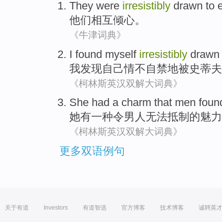
They
were
irresistibly
drawn to
他们
相互
倾心
。
《牛津词典》
I
found
myself
irresistibly
drawn
我
发现
自己
情不自禁
地被
史蒂夫
《柯林斯英汉双解大词典》
She
had
a
charm
that
men
fou
她
有
一种
令
男人
无法
抵制
的
魅力
《柯林斯英汉双解大词典》
更多双语例句
关于有道
Investors
有道智选
官方博客
技术博客
诚聘英