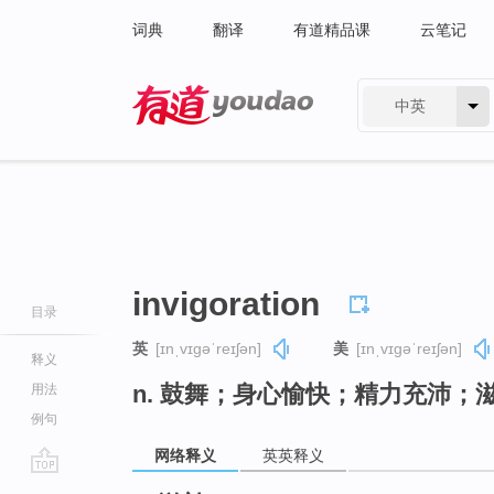
词典
翻译
有道精品课
云笔记
中英
有道 - 网易旗下搜索
invigoration
目录
英
[ɪnˌvɪɡəˈreɪʃən]
美
[ɪnˌvɪɡəˈreɪʃən]
释义
n. 鼓舞；身心愉快；精力充沛；
用法
例句
网络释义
英英释义
go