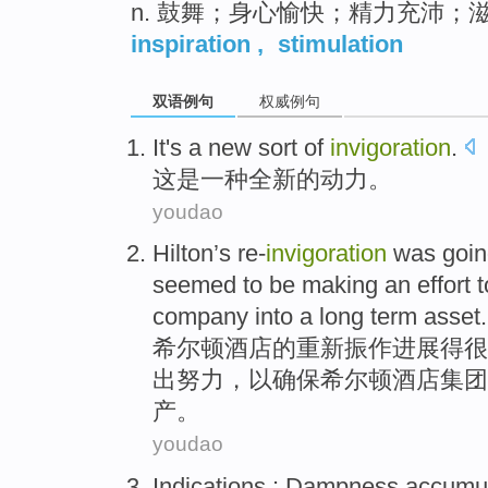
n. 鼓舞；身心愉快；精力充沛；
inspiration
,
stimulation
双语例句
权威例句
It
's
a
new sort
of
invigoration
.
这
是
一种
全新
的
动力
。
youdao
Hilton
’s re-
invigoration
was
goin
seemed to be
making an
effort
t
company
into
a long term
asset
.
希尔顿
酒店
的
重新振作进展得很
出
努力
，
以
确保
希尔顿酒店集团
产
。
youdao
Indications
:
Dampness
accumul