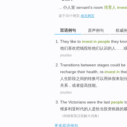
... 仆人室 servant's room
培育人
inves
基于30个网页
-
相关网页
双语例句
原声例句
权威
They
like
to
invest
in
people
they
kn
他们
喜欢
把
钱投给他们
认识
的
人
……
youdao
Transitions
between
stages
could be
recharge
their
health
, re-
invest
in
the
人生
阶段
之间
的
转换
可以
用
休假
来划
关系
，
或者
提高
技能
。
youdao
The Victorians
were
the last
people
t
维多利亚
时代
的
人
是
恰当
投资
铁路的
《柯林斯英汉双解大词典》
更多双语例句