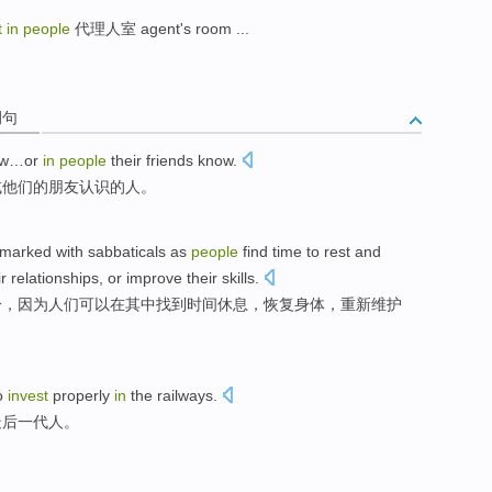
t in people
代理人室 agent's room ...
例句
ow…
or
in
people
their
friends
know
.
或
他们
的
朋友
认识
的
人。
marked
with
sabbaticals
as
people
find
time
to
rest and
ir
relationships
,
or
improve
their skills
.
分，
因为
人们
可以
在
其中
找到
时间
休息
，恢复
身体
，重新维护
o
invest
properly
in
the
railways
.
最后
一代人。