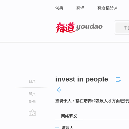
词典
翻译
有道精品课
中
有道 - 网易旗下搜索
invest in people
目录
释义
投资于人：指在培养和发展人才方面进行
例句
网络释义
go
top
培育人