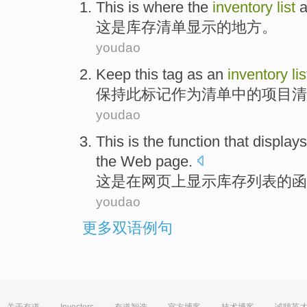
This
is
where
the
inventory
list
这
是
库存
清单
显示
的
地方
。
youdao
Keep
this
tag
as an
inventory
lis
保持
此
标记
作为
清单
中的
项目
清
youdao
This
is
the
function
that displays
the
Web page
.
这
是
在
网页
上
显示
库存
列表
的
函
youdao
更多双语例句
关于有道
Investors
有道智选
官方博客
技术博客
诚聘英