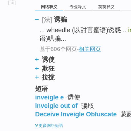
网络释义
专业释义
英英释义
go
top
诱骗
[法]
... wheedle (以甜言蜜语)诱惑...
i
语)哄骗...
基于606个网页
-
相关网页
诱使
欺狂
拉拢
短语
inveigle e
诱使
inveigle out of
骗取
Deceive Inveigle Obfuscate
蒙
更多
网络短语