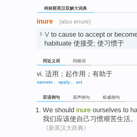
柯林斯英汉双解大词典
inure
(also enure)
V
to cause to accept or become
1.
habituate 使接受; 使习惯于
同近义词
同根词
vi. 适用；起作用；有助于
operate
,
apply
,
act
双语例句
原声例句
权威例句
We
should
inure
ourselves
to
ha
我们
应该
使
自己
习惯
艰苦
生活
。
《新英汉大辞典》