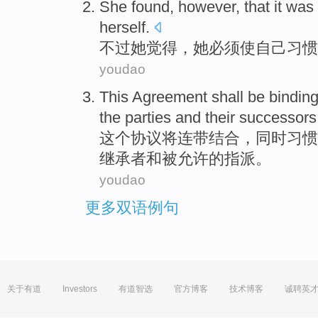
She
found
,
however
, that
it
was 
herself
.
不过
她
觉得
，她
必须
使
自己
习惯
youdao
This
Agreement
shall
be
bindin
the
parties
and
their
successors
这个
协议
将
连带
结合
，同时
习惯
继承者
和
被允许
的
指派
。
youdao
更多双语例句
关于有道
Investors
有道智选
官方博客
技术博客
诚聘英