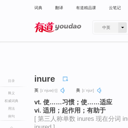
词典
翻译
有道精品课
云笔记
中英
有道 - 网易旗下搜索
inure
目录
英
[ɪˈnjʊə(r)]
美
[ɪˈnjʊr]
释义
vt. 使……习惯；使……适应
权威词典
用法
vi. 适用；起作用；有助于
例句
[ 第三人称单数 inures 现在分词 in
inured ]