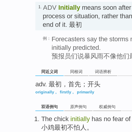
ADV
Initially
means soon after 
1.
process or situation, rather than
end of it. 最初
Forecasters say the storms 
例：
initially predicted.
预报员们说暴风雨不像他们
同近义词
同根词
词语辨析
adv. 最初，首先；开头
originally
,
firstly
,
primarily
双语例句
原声例句
权威例句
The chick
initially
has no fear of
小鸡
最初
不怕
人
。