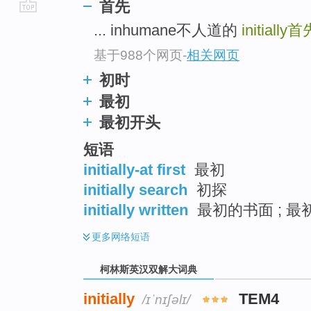
首先
go
... inhumane不人道的
initially
首
top
基于988个网页
-
相关网页
初时
最初
最初开头
短语
initially-at first
最初
initially search
初探
initially written
最初的书面 ; 最初
更多
网络短语
柯林斯英汉双解大词典
initially
TEM4
/ɪˈnɪʃəlɪ/