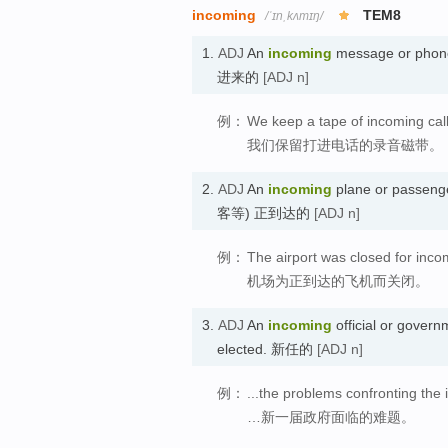
incoming
TEM8
/ˈɪnˌkʌmɪŋ/
1.
ADJ
An
incoming
message or phone
进来的
[ADJ n]
例：
We keep a tape of incoming call
我们保留打进电话的录音磁带。
2.
ADJ
An
incoming
plane or passenge
客等) 正到达的
[ADJ n]
例：
The airport was closed for incom
机场为正到达的飞机而关闭。
3.
ADJ
An
incoming
official or govern
elected. 新任的
[ADJ n]
例：
...the problems confronting th
…新一届政府面临的难题。