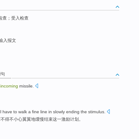
检查；受入检查
输入报文
例句
incoming
missile
.
。
ll
have to
walk
a fine line
in slowly
ending
the
stimulus
.
席
不得不
小心翼翼
地
缓慢结束这一激励计划。