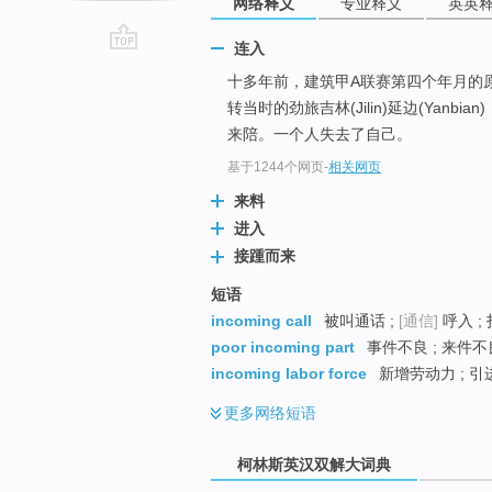
网络释义
专业释义
英英
连入
go
十多年前，建筑甲A联赛第四个年月的
top
转当时的劲旅吉林(Jilin)延边(Ya
来陪。一个人失去了自己。
基于1244个网页
-
相关网页
来料
进入
接踵而来
短语
incoming call
被叫通话 ;
[通信]
呼入 ;
poor incoming part
事件不良 ; 来件不良
incoming labor force
新增劳动力 ; 引
更多
网络短语
柯林斯英汉双解大词典