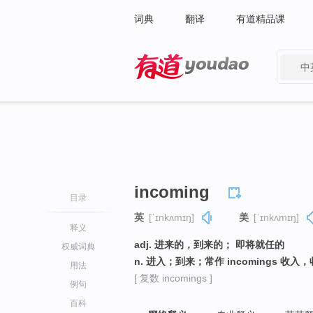
词典
翻译
有道精品课
中
有道 - 网易旗下搜索
incoming
目录
英
[ˈɪnkʌmɪŋ]
美
[ˈɪnkʌmɪŋ]
释义
adj. 进来的，到来的； 即将就任的
权威词典
n. 进入；到来；常作 incomings 收入
用法
[ 复数 incomings ]
例句
百科