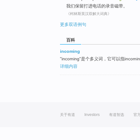
我们
保留
打进
电话
的
录音
磁带。
《柯林斯英汉双解大词典》
更多双语例句
百科
incoming
"incoming"是个多义词，它可以指incom
详细内容
关于有道
Investors
有道智选
官