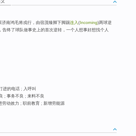
释义
原济南鸿毛将戎行，由宿茂臻脚下脚踢
连入
(
Incoming
)两球逆
nbian)，告终了球队做事史上的首次逆转，一个人想事好想找个人
 打进的电话 ; 入呼叫
 ; 事务不良 ; 来料不良
进劳动效力 ; 职前教育 ; 新增劳能源