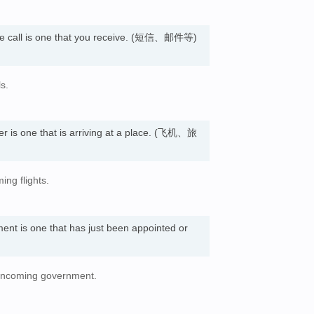
 call is one that you receive. (短信、邮件等)
s.
r is one that is arriving at a place. (飞机、旅
ing flights.
ment is one that has just been appointed or
e incoming government.