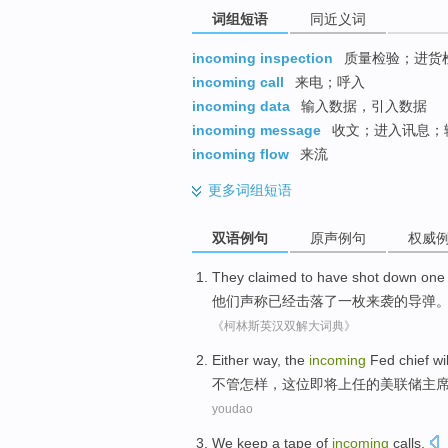
词组短语
同近义词
incoming inspection
质量检验；进货
incoming call
来电；呼入
incoming data
输入数据，引入数据
incoming message
收文；进入讯息；
incoming flow
来流
更多
词组短语
双语例句
原声例句
权威
They
claimed to
have
shot down
one
他们
声称
已经
击落
了
一
枚
来袭
的
导弹
《柯林斯英汉双解大词典》
Either
way, the
incoming
Fed
chief
wi
不管
怎样，这位
即将
上任的
美联储
主
youdao
We
keep
a tape
of
incoming
calls
.