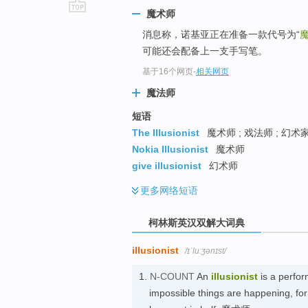
魔术师
go
消息称，诺基亚正在准备一款代号为“
top
可能还会配备上一支手写笔。
基于16个网页
-
相关网页
魔法师
短语
The Illusionist
魔术师 ; 戏法师 ; 幻术
Nokia Illusionist
魔术师
give illusionist
幻术师
更多
网络短语
柯林斯英汉双解大词典
illusionist
/ɪˈluːʒənɪst/
1.
N-COUNT
An
illusionist
is a perfor
impossible things are happening, fo