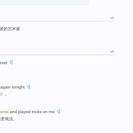
觉派的艺术家
level
.
"
again
tonight
.
师
》。
ionist
and played
tricks
on
me
.
我
变戏法
。