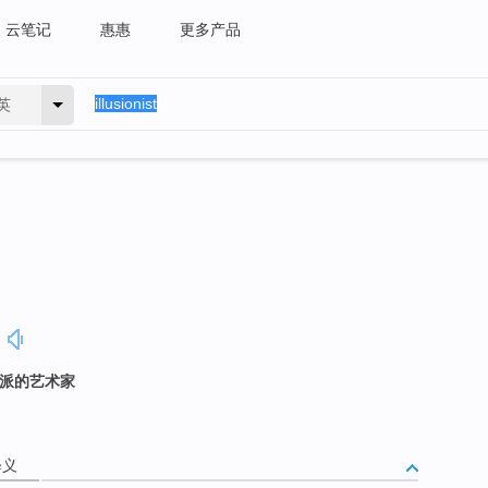
云笔记
惠惠
更多产品
英
觉派的艺术家
释义