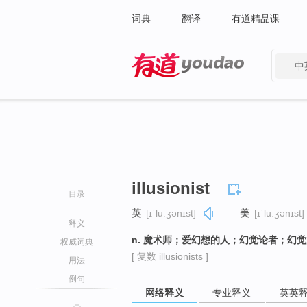
词典
翻译
有道精品课
中
有道 - 网易旗下搜索
illusionist
目录
英
[ɪˈluːʒənɪst]
美
[ɪˈluːʒənɪst]
释义
n. 魔术师；爱幻想的人；幻觉论者；幻
权威词典
[ 复数 illusionists ]
用法
例句
网络释义
专业释义
英英