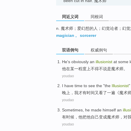
been cut in half. 魔术师
同近义词
同根词
n. 魔术师；爱幻想的人；幻觉论者；幻
magician
,
sorcerer
双语例句
权威例句
He
's obviously an
illusionist
at
some
他
在
某一
程度
上不得不说是
魔术师
。
youdao
I
have
time
to see
the
"the
Illusionist
晚上
，
我
才
有
时间
又
看
了
一遍《
魔术
youdao
Sometimes
,
he
made
himself
an
illus
有时候
，
他
把
他自己
变成
魔术师，
对
youdao