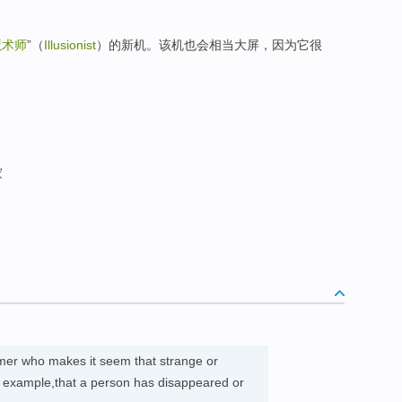
魔术师
”（
Illusionist
）的新机。该机也会相当大屏，因为它很
家
mer who makes it seem that strange or
r example,that a person has disappeared or