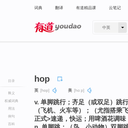
词典
翻译
有道精品课
云笔记
中英
有道 - 网易旗下搜索
hop
目录
英
[hɒp]
美
[hɑːp]
释义
v. 单脚跳行；齐足（或双足）
权威词典
用法
（飞机、火车等）；（尤指搭乘飞
例句
正式>速递，快运；用啤酒花调味
百科
n. 单脚跳；（鸟、小动物）双