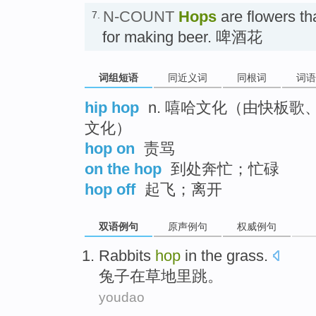
N-COUNT
Hops
are flowers th
7.
for making beer. 啤酒花
词组短语
同近义词
同根词
词语
hip hop
n. 嘻哈文化（由快板
文化）
hop on
责骂
on the hop
到处奔忙；忙碌
hop off
起飞；离开
双语例句
原声例句
权威例句
Rabbits
hop
in
the grass
.
兔子
在
草地
里
跳
。
youdao