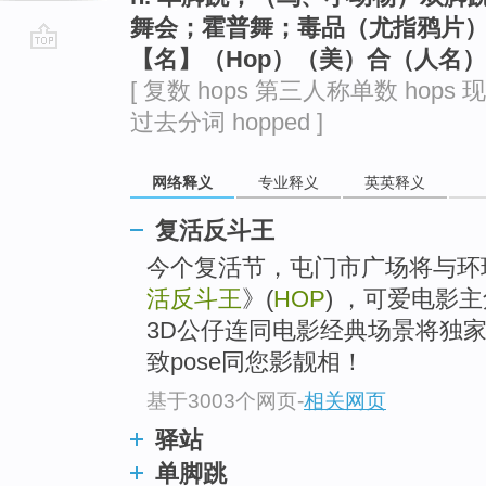
舞会；霍普舞；毒品（尤指鸦片
【名】（Hop）（美）合（人名）
go
[ 复数 hops 第三人称单数 hops 现
top
过去分词 hopped ]
网络释义
专业释义
英英释义
复活反斗王
今个复活节，屯门市广场将与环
活反斗王
》(
HOP
) ，可爱电影主角
3D公仔连同电影经典场景将独
致pose同您影靓相！
基于3003个网页
-
相关网页
驿站
单脚跳