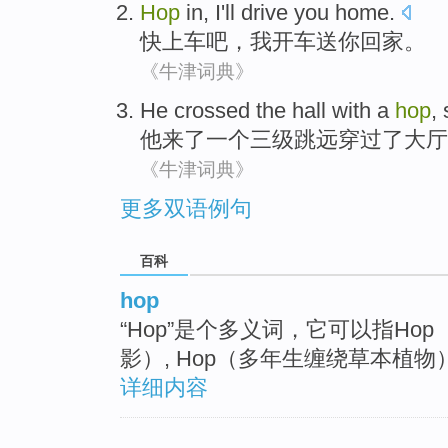
Hop
in
,
I
'll drive
you
home
.
快
上车
吧，
我
开车
送
你
回家
。
《牛津词典》
He
crossed the
hall
with
a
hop
,
他
来了
一个
三级
跳远
穿过
了
大厅
《牛津词典》
更多双语例句
百科
hop
“Hop”是个多义词，它可以指Hop
影）, Hop（多年生缠绕草本植物
详细内容