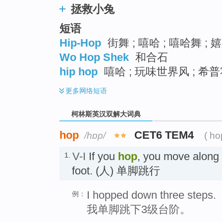
拯救小兔
短语
Hip-Hop
街舞 ; 嘻哈 ; 嘻哈舞 ; 
Wo Hop Shek
和合石
hip hop
嘻哈 ; 玩味世界风 ; 希
更多
网络短语
柯林斯英汉双解大词典
hop
CET6 TEM4
/hɒp/
( ho
V-I
If you
hop
, you move along
1.
foot. (人) 单脚跳行
I hopped down three steps.
例：
我单脚跳下3级台阶。