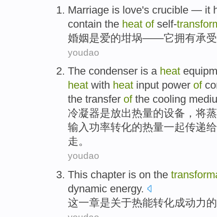
Marriage
is
love
's
crucible
—
it
contain
the
heat
of
self-
transfor
婚姻
是
爱
的
坩埚
——
它
拥有
承受
youdao
The condenser
is
a
heat
equipm
heat
with
heat
input
power
of
co
the
transfer
of
the
cooling
medi
冷凝器
是
放出
热量
的
设备
，
将
蒸
输入
功率
转化
的
热量一起
传递
给
走。
youdao
This
chapter
is
on
the
transform
dynamic
energy.
这
一章
是
关于
热能
转化
成
动力
的