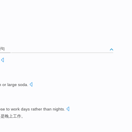
例句
m
or
large
soda
.
ose
to
work
days
rather
than
nights
.
不是晚上工作。