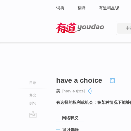
词典
翻译
有道精品课
中
有道 - 网易旗下搜索
have a choice
目录
美
[hæv ə tʃɔɪs]
释义
有选择的权利或机会：在某种情况下能够
例句
网络释义
go
top
可以选择