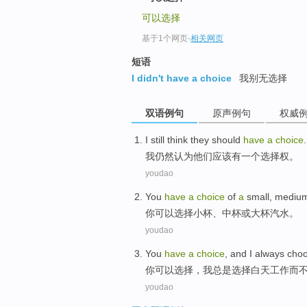
可以选择
基于1个网页
-
相关网页
短语
I didn't have a choice
我别无选择
双语例句
原声例句
权威
I
still
think
they
should
have
a
choice
.
我
仍然
认为
他们
应该
有
一个
选择权
。
youdao
You
have
a
choice
of
a
small
,
mediu
你
可以
选择
小
杯、
中
杯
或
大
杯
汽水
。
youdao
You
have
a
choice
, and
I
always
cho
你
可以
选择
，
我
总是
选择
白天
工作
而
youdao