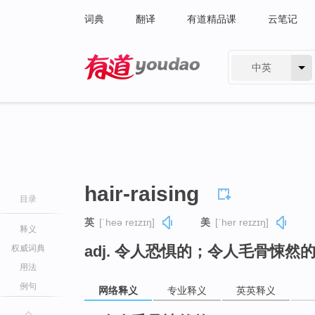
词典
翻译
有道精品课
云笔记
中英
有道 - 网易旗下搜索
hair-raising
目录
英
[ˈheə reɪzɪŋ]
美
[ˈher reɪzɪŋ]
释义
adj. 令人恐惧的；令人毛骨悚然
权威词典
用法
例句
网络释义
专业释义
英英释义