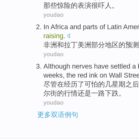
那些
惊险
的
表演
很
吓人。
youdao
In Africa
and
parts
of
Latin
Amer
raising
.
非洲
和
拉丁
美洲
部分地区
的
预测
youdao
Although
nerves
have
settled a
weeks
,
the
red ink on
Wall Stree
尽管
在
经历
了
可怕的
几
星期
之后
尔街
的
行情还是
一路下跌。
youdao
更多双语例句