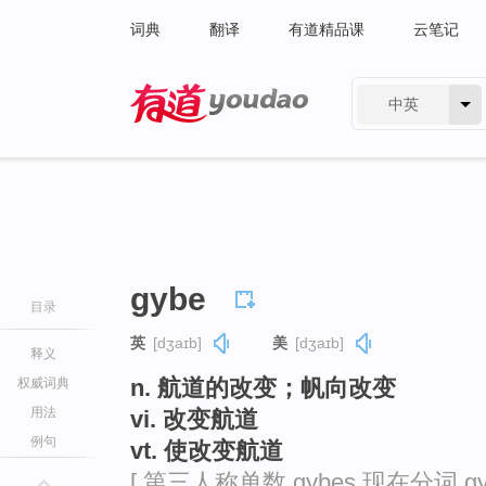
词典
翻译
有道精品课
云笔记
中英
有道 - 网易旗下搜索
gybe
目录
英
[dʒaɪb]
美
[dʒaɪb]
释义
n. 航道的改变；帆向改变
权威词典
用法
vi. 改变航道
例句
vt. 使改变航道
[ 第三人称单数 gybes 现在分词 gy