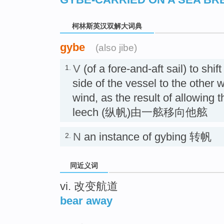
柯林斯英汉双解大词典
gybe
(also jibe)
V
(of a fore-and-aft sail) to shi
1.
side of the vessel to the other
wind, as the result of allowing 
leech (纵帆)由一舷移向他舷
N
an instance of gybing 转帆
2.
同近义词
vi. 改变航道
bear away