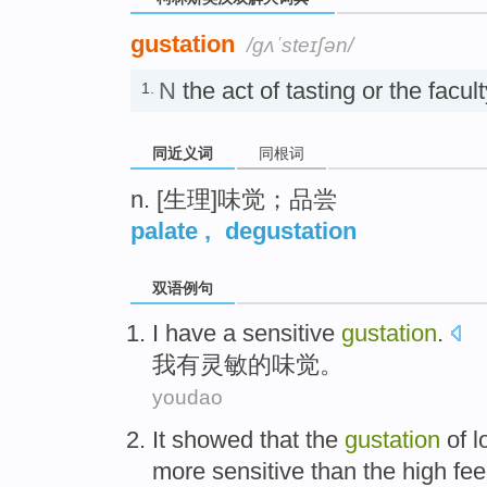
gustation
/ɡʌˈsteɪʃən/
N
the act of tasting or the fac
1.
同近义词
同根词
n. [生理]味觉；品尝
palate
,
degustation
双语例句
I
have a
sensitive
gustation
.
我
有
灵敏
的味觉
。
youdao
It showed that
the
gustation
of
l
more
sensitive
than
the
high
fee