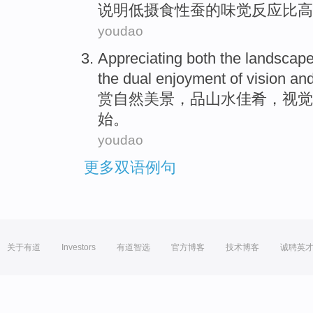
说明
低
摄
食性
蚕
的
味觉
反应
比
高
youdao
Appreciating both
the landscap
the
dual
enjoyment
of
vision
an
赏
自然
美景，品山水
佳肴
，
视觉
始
。
youdao
更多双语例句
关于有道
Investors
有道智选
官方博客
技术博客
诚聘英