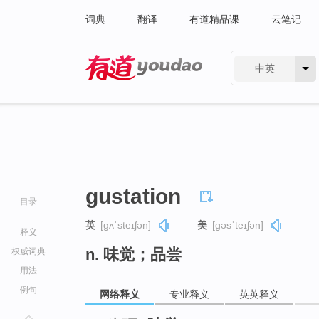
词典
翻译
有道精品课
云笔记
中英
有道 - 网易旗下搜索
gustation
目录
英
[ɡʌˈsteɪʃən]
美
[ɡəsˈteɪʃən]
释义
n. 味觉；品尝
权威词典
用法
例句
网络释义
专业释义
英英释义