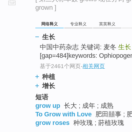
grown ]
go
top
网络释义
专业释义
英英释义
生长
中国中药杂志 关键词: 麦冬
生长
[gap=484]keywords: Ophiopogen 
基于2461个网页
-
相关网页
种植
增长
短语
grow up
长大 ; 成年 ; 成熟
To Grow with Love
肥田囍事 ; 
grow roses
种玫瑰 ; 莳植玫瑰