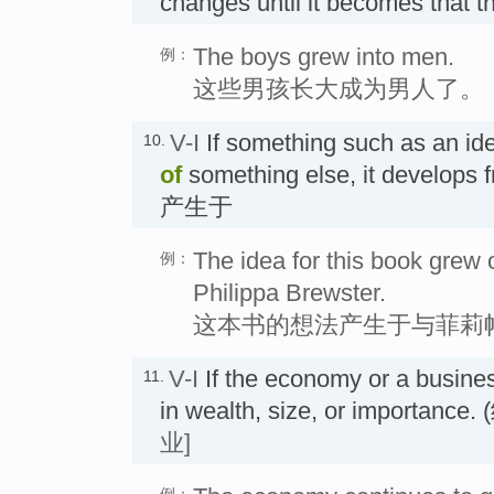
changes until it becomes that
The boys grew into men.
例：
这些男孩长大成为男人了。
V-I
If something such as an id
10.
of
something else, it develo
产生于
The idea for this book grew 
例：
Philippa Brewster.
这本书的想法产生于与菲莉
V-I
If the economy or a busin
11.
in wealth, size, or import
业]