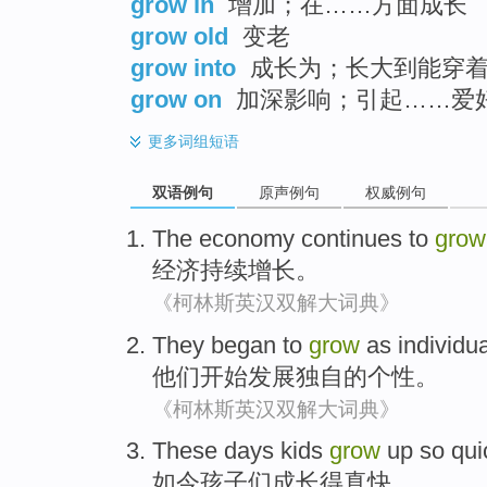
grow in
增加；在……方面成长
grow old
变老
grow into
成长为；长大到能穿着
grow on
加深影响；引起……爱
更多
词组短语
双语例句
原声例句
权威例句
The economy
continues to
grow
经济
持续
增长
。
《柯林斯英汉双解大词典》
They
began to
grow
as individu
他们
开始
发展
独自
的个性。
《柯林斯英汉双解大词典》
These days
kids
grow
up
so qui
如今
孩子们
成长
得
真快。