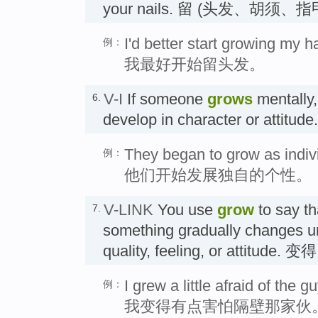
your nails. 留 (头发、胡须、
I'd better start growing my ha
例：
我最好开始留头发。
V-I
If someone
grows
mentally
6.
develop in character or att
They began to grow as indiv
例：
他们开始发展独自的个性。
V-LINK
You use
grow
to say t
7.
something gradually changes un
quality, feeling, or attitude. 变得
I grew a little afraid of the g
例：
我变得有点害怕隔壁那家伙