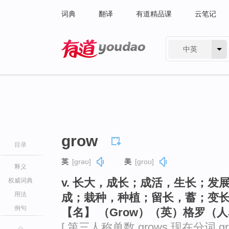
词典
翻译
有道精品课
云笔记
中英
有道 - 网易旗下搜索
grow
目录
英
[ɡrəʊ]
美
[ɡroʊ]
释义
v. 长大，成长；成活，生长；
权威词典
用法
成；栽种，种植；留长，蓄；变
例句
【名】 （Grow）（英）格罗（
[ 第三人称单数 grows 现在分词 gr