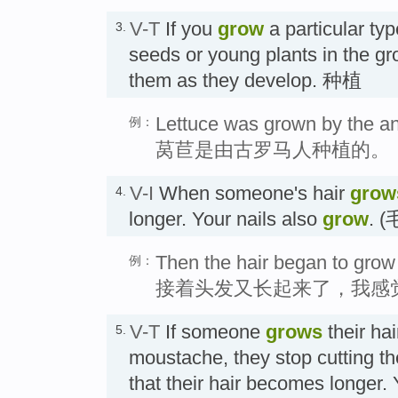
V-T
If you
grow
a particular typ
3.
seeds or young plants in the gr
them as they develop. 种植
Lettuce was grown by the a
例：
莴苣是由古罗马人种植的。
V-I
When someone's hair
grow
4.
longer. Your nails also
grow
.
Then the hair began to grow ag
例：
接着头发又长起来了，我感
V-T
If someone
grows
their hai
5.
moustache, they stop cutting the
that their hair becomes longer.