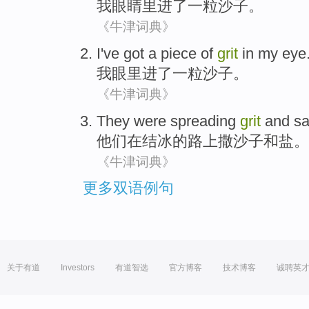
我
眼睛里进
了
一
粒
沙子
。
《牛津词典》
I
've
got
a piece
of
grit
in my eye
我
眼里进了
一
粒沙子
。
《牛津词典》
They
were
spreading
grit
and
sa
他们
在
结冰
的
路上
撒
沙子
和
盐
。
《牛津词典》
更多双语例句
关于有道
Investors
有道智选
官方博客
技术博客
诚聘英