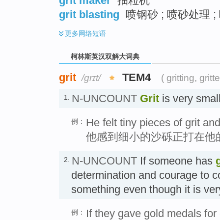
grit maker
抽粒机
grit blasting
喷钢砂 ; 喷砂处理 ;
更多
网络短语
柯林斯英汉双解大词典
grit
TEM4
/ɡrɪt/
( gritting, gritt
N-UNCOUNT
Grit
is very smal
1.
He felt tiny pieces of grit a
例：
他感到细小的沙砾正打在他
N-UNCOUNT
If someone has
g
2.
determination and courage to c
something even though it is ve
If they gave gold medals for 
例：