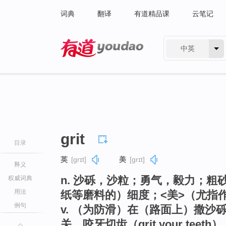
词典
翻译
有道精品课
云笔记
中英
有道 - 网易旗下搜索
grit
目录
英
[ɡrɪt]
美
[ɡrɪt]
释义
n. 沙砾，沙粒；勇气，毅力；
权威词典
用法
纸等磨料的）细度；<美>（尤指作
例句
v. （为防滑）在（路面上）撒
关，咬牙切齿（grit your te