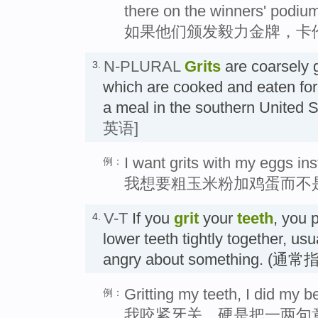
there on the winners' podiu
如果他们颁发毅力金牌，卡
N-PLURAL
Grits
are coarsely 
3.
which are cooked and eaten for 
a meal in the southern Unit
英语]
I want grits with my eggs in
例：
我想要粗玉米粉加鸡蛋而不
V-T
If you
grit
your
teeth
, you 
4.
lower teeth tightly together, us
angry about something.
Gritting my teeth, I did my b
例：
我咬紧牙关，硬是把一两句