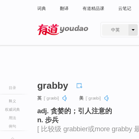
词典
翻译
有道精品课
云笔记
中英
有道 - 网易旗下搜索
grabby
目录
英
[ˈɡræbi]
美
[ˈɡræbi]
释义
adj. 贪婪的；引人注意的
权威词典
用法
n. 步兵
例句
[ 比较级 grabbier或more grabby 最