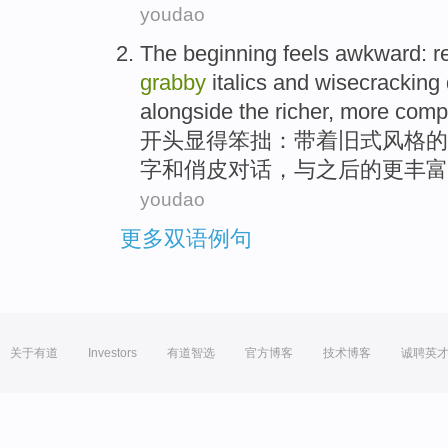
youdao
The beginning
feels awkward
:
r
grabby
italics
and
wisecracking
alongside the
richer
,
more
comp
开头
显得
笨拙：带着
旧式
风格
的
字
和
俏皮
对话
，
与
之后的
更丰富
youdao
更多双语例句
关于有道
Investors
有道智选
官方博客
技术博客
诚聘英