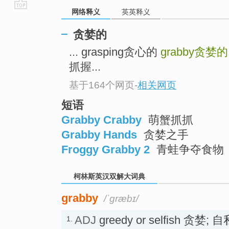
网络释义
英英释义
go
top
贪婪的
... grasping贪心的
grabby
贪婪的
抓握...
基于164个网页
-
相关网页
短语
Grabby Crabby
萌蟹抓抓
Grabby Hands
贪婪之手
Froggy Grabby 2
青蛙争夺食物
柯林斯英汉双解大词典
grabby
/ˈɡræbɪ/
ADJ
greedy or selfish 贪婪; 自
1.