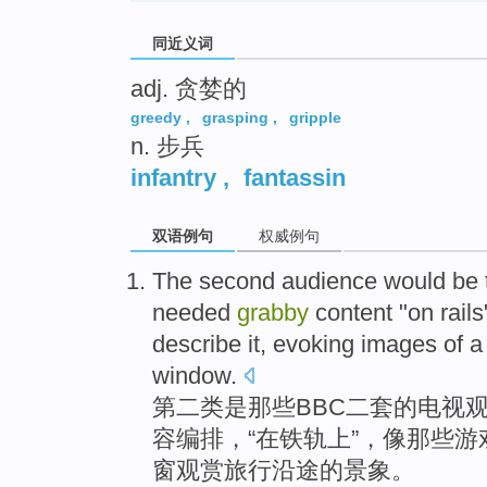
同近义词
adj. 贪婪的
greedy
,
grasping
,
gripple
n. 步兵
infantry
,
fantassin
双语例句
权威例句
The second
audience
would
be
needed
grabby
content
"
on
rails
describe it
,
evoking
images
of a
window
.
第
二类
是
那些
BBC二套
的
电视
容
编排，“
在
铁轨上
”，
像
那些
游
窗观赏旅行
沿途
的景象。