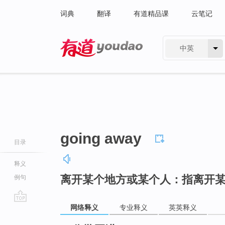
词典
翻译
有道精品课
云笔记
中英
有道 - 网易旗下搜索
going away
目录
释义
离开某个地方或某个人：指离开
例句
网络释义
专业释义
英英释义
go
top