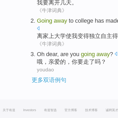
我
要
离开
几天
。
《牛津词典》
Going
away
to
college
has mad
离家
上大学
使
我
变得
独立自主
得
《牛津词典》
Oh
dear
, are
you
going
away
?
哦
，
亲爱的
，
你
要
走了
吗？
youdao
更多双语例句
关于有道
Investors
有道智选
官方博客
技术博客
诚聘英