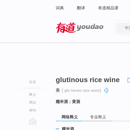
词典
翻译
有道精品课
中
有道 - 网易旗下搜索
glutinous rice wine
目录
美
[ˈɡluːtənəs raɪs waɪn]
释义
糯米酒；黄酒
用法
例句
网络释义
专业释义
go
糯米酒