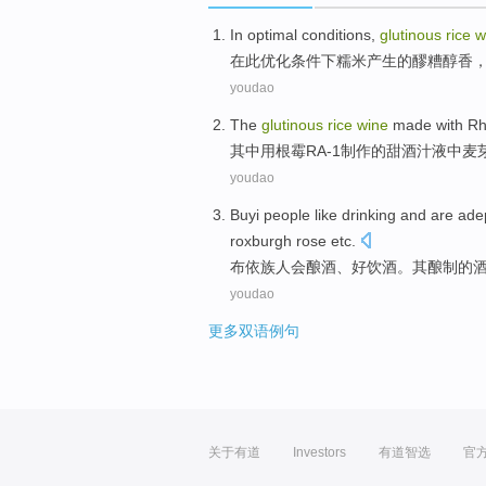
In
optimal
conditions
,
glutinous
rice
w
在
此优化
条件
下
糯米
产生
的
醪糟
醇香
youdao
The
glutinous
rice
wine
made
with
Rh
其中
用
根霉
RA-1
制作
的
甜酒
汁液中麦
youdao
Buyi
people
like
drinking
and are ade
roxburgh rose
etc
.
布依族
人
会
酿酒
、好
饮酒
。其酿制的
youdao
更多双语例句
关于有道
Investors
有道智选
官