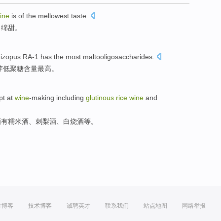
ine
is
of the
mellowest taste
.
，绵甜。
izopus
RA-1 has the
most
maltooligosaccharides
.
芽低聚糖含量
最高
。
pt at
wine
-making
including
glutinous
rice
wine
and
酒
有
糯米
酒、刺
梨
酒、白烧酒
等
。
方博客
技术博客
诚聘英才
联系我们
站点地图
网络举报