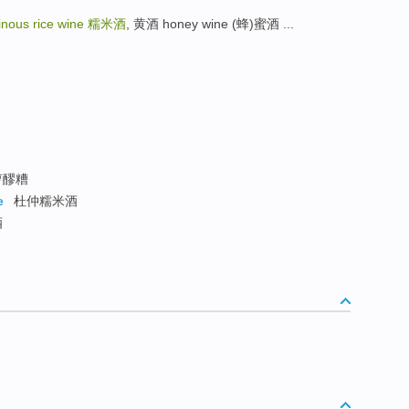
tinous rice wine
糯米酒
, 黄酒 honey wine (蜂)蜜酒 ...
萝醪糟
e
杜仲糯米酒
酒