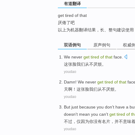
有道翻译
top
get tired of that
厌倦了吧
以上为机器翻译结果，长、整句建议使用
双语例句
原声例句
权威
We
never
get
tired
of
that
face
.
这
张脸
我们
从不
厌烦
。
youdao
Damn!
We
never
get
tired
of
that
fac
天啊！
这
张脸
我们
从不
厌烦
。
youdao
But
just
because
you
don
't
have a
bu
doesn't mean you can
't
get
tired
of
th
不过
，
仅
因为
你
没有
名片
，
并不
意味
youdao