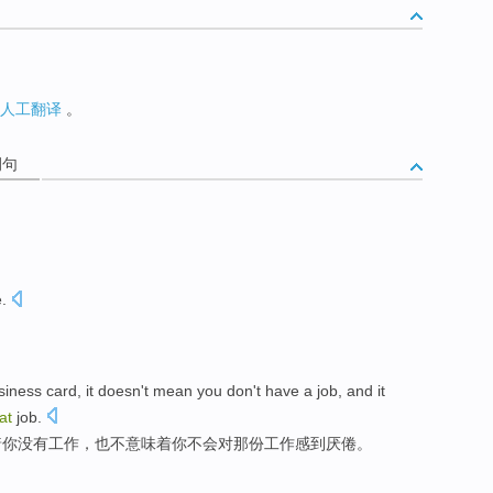
人工翻译
。
例句
e
.
siness card
, it
doesn
't
mean
you don't have a
job
, and it
at
job.
着
你没有
工作
，也不意味着你
不会
对
那
份工作感到
厌倦
。