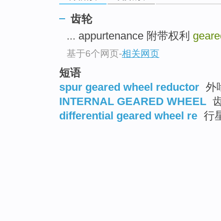
齿轮
... appurtenance 附带权利
geare
基于6个网页
-
相关网页
短语
spur geared wheel reductor
外
INTERNAL GEARED WHEEL
differential geared wheel re
行