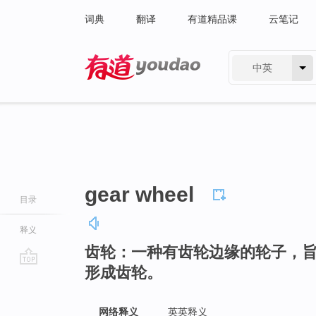
词典
翻译
有道精品课
云笔记
中英
有道 - 网易旗下搜索
gear wheel
目录
释义
齿轮：一种有齿轮边缘的轮子，
形成齿轮。
go
top
网络释义
英英释义